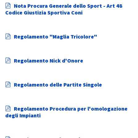
p
Nota Procura Generale dello Sport - Art 48
d
Codice Giustizia Sportiva Coni
f
p
Regolamento "Maglia Tricolore"
d
f
p
Regolamento Nick d'Onore
d
f
p
Regolamento delle Partite Singole
d
f
p
Regolamento Procedura per l'omologazione
d
degli Impianti
f