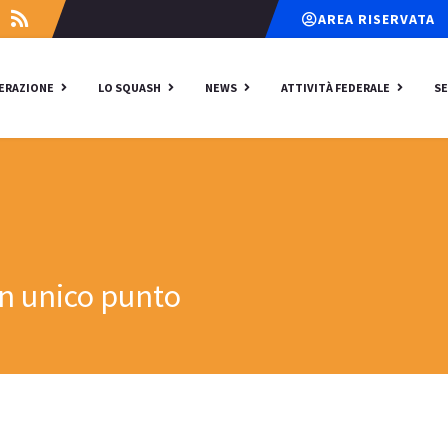
AREA RISERVATA
DERAZIONE
LO SQUASH
NEWS
ATTIVITÀ FEDERALE
SE
un unico punto