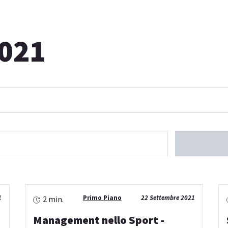
021
1
Primo Piano
22 Settembre 2021
2 min.
Management nello Sport -