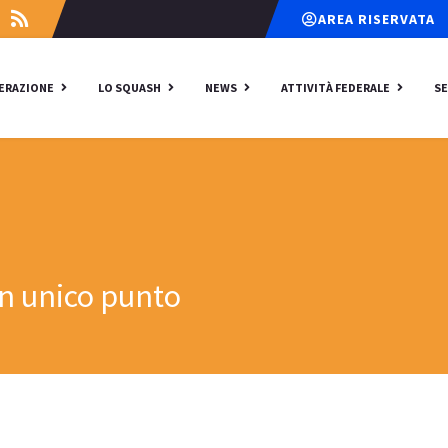
AREA RISERVATA
DERAZIONE
LO SQUASH
NEWS
ATTIVITÀ FEDERALE
SE
un unico punto