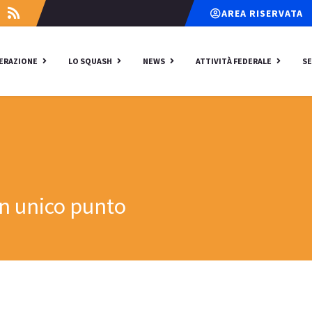
AREA RISERVATA
DERAZIONE
LO SQUASH
NEWS
ATTIVITÀ FEDERALE
SE
un unico punto