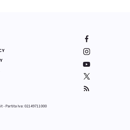
CY
Y
A
it
- Partita Iva: 02149711000