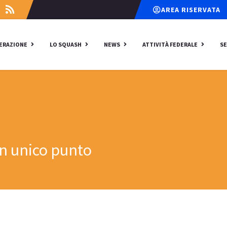
AREA RISERVATA
DERAZIONE
LO SQUASH
NEWS
ATTIVITÀ FEDERALE
SE
un unico punto