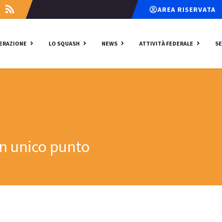
AREA RISERVATA
DERAZIONE
LO SQUASH
NEWS
ATTIVITÀ FEDERALE
SE
un unico punto