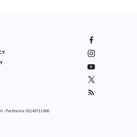
CY
Y
A
it
- Partita Iva: 02149711000