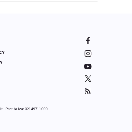
CY
Y
A
it
- Partita Iva: 02149711000