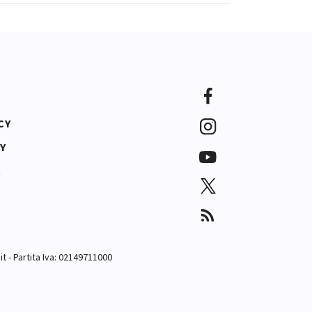
CY
Y
A
it
- Partita Iva: 02149711000