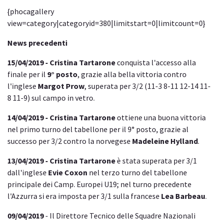
{phocagallery
view=category|categoryid=380|limitstart=0|limitcount=0}
News precedenti
15/04/2019 - Cristina Tartarone
conquista l'accesso alla
finale per il
9° posto
, grazie alla bella vittoria contro
l'inglese
Margot Prow
, superata per 3/2 (
11-3 8-11 12-14 11-
8 11-9
) sul campo in vetro.
14/04/2019 - Cristina Tartarone
ottiene una buona vittoria
nel primo turno del tabellone per il 9° posto, grazie al
successo per 3/2 contro la norvegese
Madeleine Hylland
.
13/04/2019 - Cristina Tartarone
è stata superata per 3/1
dall'inglese
Evie Coxon
nel terzo turno del tabellone
principale dei Camp. Europei U19; nel turno precedente
l'Azzurra si era imposta per 3/1 sulla francese
Lea Barbeau
.
09/04/2019
- Il Direttore Tecnico delle Squadre Nazionali