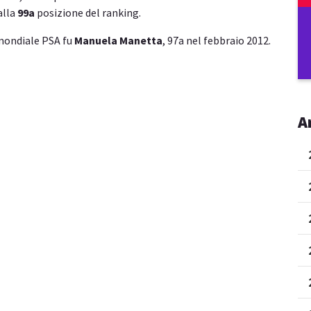
alla
99a
posizione del ranking.
 mondiale PSA fu
Manuela Manetta
, 97a nel febbraio 2012.
A