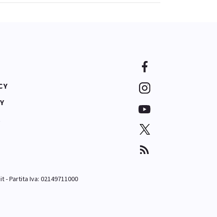
CY
Y
A
it
- Partita Iva: 02149711000