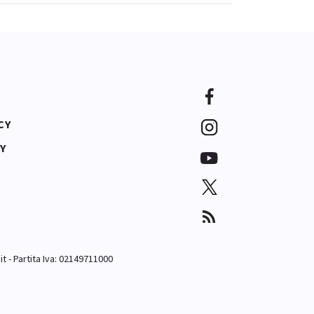
CY
Y
A
it
- Partita Iva: 02149711000