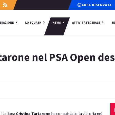
AREA RISERVATA
DERAZIONE
LO SQUASH
NEWS
ATTIVITÀ FEDERALE
SE
artarone nel PSA Open des
 Italiana
Cristina Tartarone
ha conquistato la vittoria nel