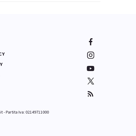
CY
Y
A
it
- Partita Iva: 02149711000