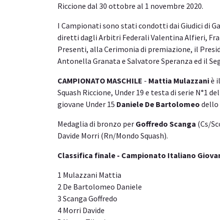
Riccione dal 30 ottobre al 1 novembre 2020.
I Campionati sono stati condotti dai Giudici di Ga
diretti dagli Arbitri Federali Valentina Alfieri,
Presenti, alla Cerimonia di premiazione, il Presid
Antonella Granata e Salvatore Speranza ed il Se
CAMPIONATO MASCHILE
-
Mattia Mulazzani
è i
Squash Riccione, Under 19 e testa di serie N°1 del 
giovane Under 15
Daniele De Bartolomeo
dello 
Medaglia di bronzo per
Goffredo Scanga
(Cs/Sco
Davide Morri (Rn/Mondo Squash).
Classifica finale - Campionato Italiano Giova
1 Mulazzani Mattia
2 De Bartolomeo Daniele
3 Scanga Goffredo
4 Morri Davide