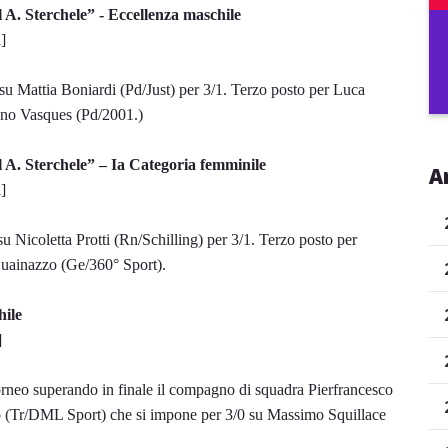
 A. Sterchele” - Eccellenza maschile
]
su Mattia Boniardi (Pd/Just) per 3/1. Terzo posto per Luca
iano Vasques (Pd/2001.)
 A. Sterchele” – Ia Categoria femminile
A
]
u Nicoletta Protti (Rn/Schilling) per 3/1. Terzo posto per
Guainazzo (Ge/360° Sport).
hile
]
orneo superando in finale il compagno di squadra Pierfrancesco
o (Tr/DML Sport) che si impone per 3/0 su Massimo Squillace