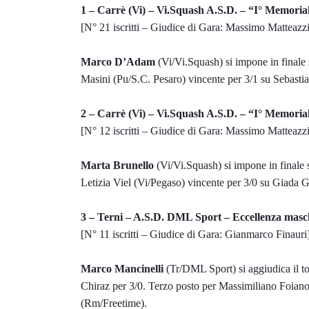
1 – Carrè (Vi) – Vi.Squash A.S.D. – “I° Memorial
[N° 21 iscritti – Giudice di Gara: Massimo Matteazzi
Marco D’Adam
(Vi/Vi.Squash) si impone in finale 
Masini (Pu/S.C. Pesaro) vincente per 3/1 su Sebast
2 – Carrè (Vi) – Vi.Squash A.S.D. – “I° Memorial
[N° 12 iscritti – Giudice di Gara: Massimo Matteazzi
Marta Brunello
(Vi/Vi.Squash) si impone in finale s
Letizia Viel (Vi/Pegaso) vincente per 3/0 su Giada 
3 – Terni – A.S.D. DML Sport – Eccellenza masc
[N° 11 iscritti – Giudice di Gara: Gianmarco Finauri
Marco Mancinelli
(Tr/DML Sport) si aggiudica il t
Chiraz per 3/0. Terzo posto per Massimiliano Foian
(Rm/Freetime).