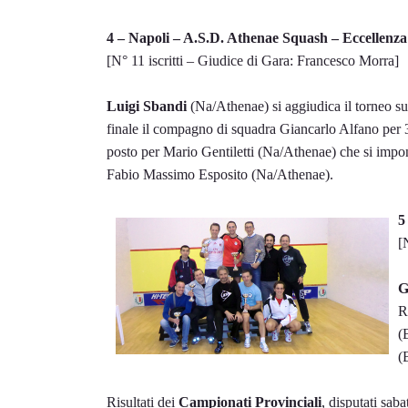
4 – Napoli – A.S.D. Athenae Squash – Eccellenza
[N° 11 iscritti – Giudice di Gara: Francesco Morra]
Luigi Sbandi
(Na/Athenae) si aggiudica il torneo s
finale il compagno di squadra Giancarlo Alfano per 
posto per Mario Gentiletti (Na/Athenae) che si impo
Fabio Massimo Esposito (Na/Athenae).
5
[
G
R
(
(
Risultati dei
Campionati Provinciali
, disputati sa