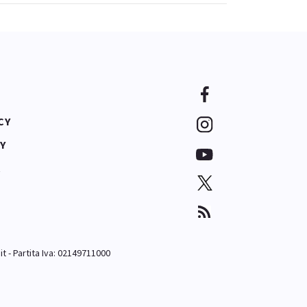
CY
Y
A
it
- Partita Iva: 02149711000